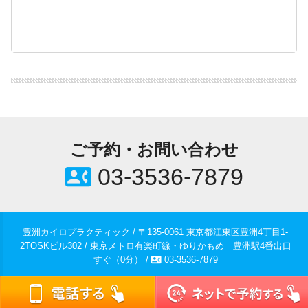
ご予約・お問い合わせ
contact_phone
03-3536-7879
豊洲カイロプラクティック / 〒135-0061 東京都江東区豊洲4丁目1-
2TOSKビル302 / 東京メトロ有楽町線・ゆりかもめ 豊洲駅4番出口
contact_phone
すぐ（0分） /
03-3536-7879
© 2018-2026
豊洲の整体 豊洲カイロプラクティック