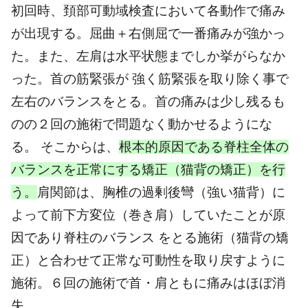
初回時、頚部可動域検査において各動作で痛み
が出現する。屈曲＋右側屈で一番痛みが強かっ
た。また、左肩は水平状態までしか挙がらなか
った。首の筋緊張が 強く筋緊張を取り除く事で
左右のバランスをとる。首の痛みは少し残るも
のの２回の施術で問題なく動かせるようにな
る。 そこからは、
根本的原因である脊柱全体の
バランスを正常にする矯正（猫背の矯正）を行
う。
肩関節は、胸椎の過剰後彎（強い猫背）に
よって前下方変位（巻き肩）していたことが原
因であり脊柱のバランス をとる施術（猫背の矯
正）と合わせて正常な可動性を取り戻すように
施術。６回の施術で首・肩ともに痛みはほぼ消
失。