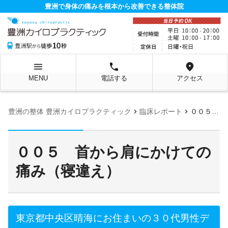
豊洲で身体の痛みを根本から改善できる整体院
menu
local_phone
location_on
MENU
電話する
アクセス
chevron_right
chevron_right
豊洲の整体 豊洲カイロプラクティック
臨床レポート
００５ 首から肩にかけての痛み（寝違え）
００５ 首から肩にかけての
痛み（寝違え）
東京都中央区晴海にお住まいの３０代男性デ