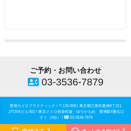
ご予約・お問い合わせ
contact_phone
03-3536-7879
豊洲カイロプラクティック / 〒135-0061 東京都江東区豊洲4丁目1-
2TOSKビル302 / 東京メトロ有楽町線・ゆりかもめ 豊洲駅4番出口
contact_phone
すぐ（0分） /
03-3536-7879