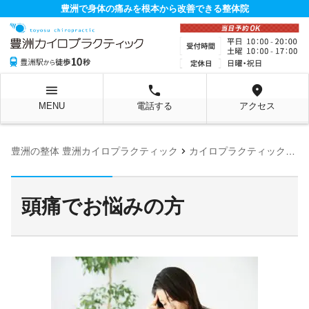
豊洲で身体の痛みを根本から改善できる整体院
menu
local_phone
location_on
MENU
電話する
アクセス
chevron_right
豊洲の整体 豊洲カイロプラクティック
カイロプラクティックの施術に適応する症状
頭痛でお悩みの方