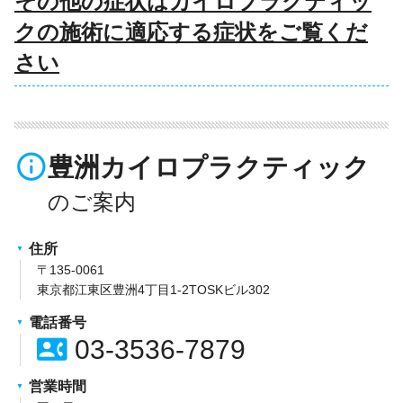
その他の症状はカイロプラクティッ
クの施術に適応する症状をご覧くだ
さい
info_outline
豊洲カイロプラクティック
住所
〒135-0061
東京都江東区豊洲4丁目1-2TOSKビル302
電話番号
contact_phone
03-3536-7879
営業時間