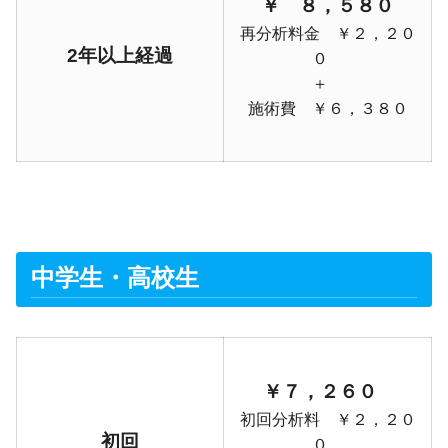
￥ ８，５８０
再分析料金 ￥２，２０
2年以上経過
０
＋
施術費 ￥６
，３８０
中学生・高校生
￥７，２６０
初回分析料 ￥２，２０
初回
０