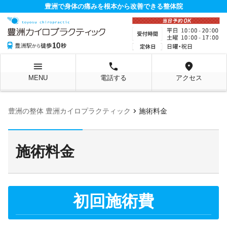
豊洲で身体の痛みを根本から改善できる整体院
menu
local_phone
location_on
MENU
電話する
アクセス
chevron_right
豊洲の整体 豊洲カイロプラクティック
施術料金
施術料金
初回施術費