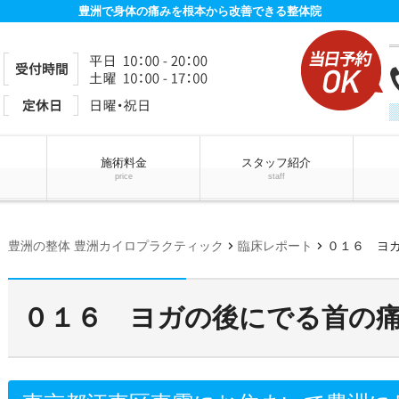
豊洲で身体の痛みを根本から改善できる整体院
施術料金
スタッフ紹介
price
staff
chevron_right
chevron_right
豊洲の整体 豊洲カイロプラクティック
臨床レポート
０１６ ヨ
０１６ ヨガの後にでる首の