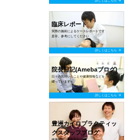
arrow_forward
詳しくはこちら
臨床レポート
実際の施術によるケースレポートです
是非、参考にしてください
arrow_forward
詳しくはこちら
院長日記(Amebaブログ)
日々の気付いたことや健康情報などを
綴っています
arrow_forward
詳しくはこちら
豊洲カイロプラクティッ
クスタッフブログ
健康情報ほか更新中！