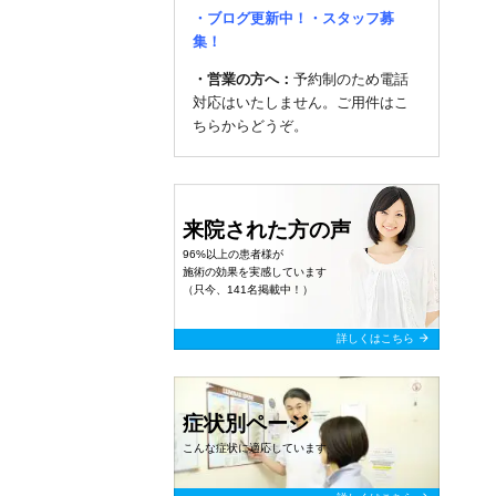
・ブログ更新中！
・スタッフ募
集！
・
営業の方へ：
予約制のため電話
対応はいたしません。ご用件は
こ
ちらからどうぞ。
来院された方の声
96%以上の患者様が
施術の効果を実感しています
（只今、141名掲載中！）
arrow_forward
詳しくはこちら
症状別ページ
こんな症状に適応しています