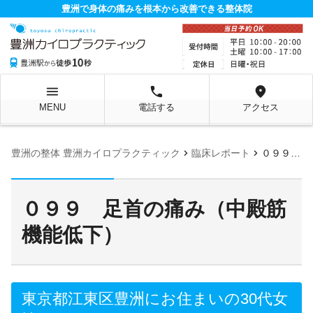
豊洲で身体の痛みを根本から改善できる整体院
menu
local_phone
location_on
MENU
電話する
アクセス
chevron_right
chevron_right
豊洲の整体 豊洲カイロプラクティック
臨床レポート
０９９ 足首の痛み（中殿筋機能低下）
０９９ 足首の痛み（中殿筋
機能低下）
東京都江東区豊洲にお住まいの30代女