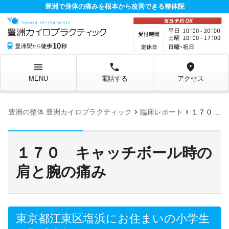
豊洲で身体の痛みを根本から改善できる整体院
menu
local_phone
location_on
MENU
電話する
アクセス
chevron_right
chevron_right
豊洲の整体 豊洲カイロプラクティック
臨床レポート
１７０ キャッチボール時の肩と腕の痛み
１７０ キャッチボール時の
肩と腕の痛み
東京都江東区塩浜にお住まいの小学生