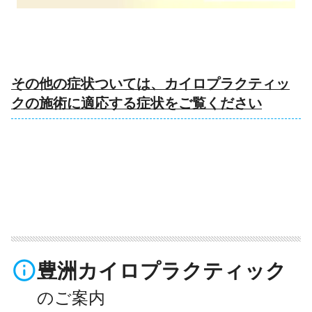
その他の症状ついては、カイロプラクティッ
クの施術に適応する症状をご覧ください
info_outline
豊洲カイロプラクティック