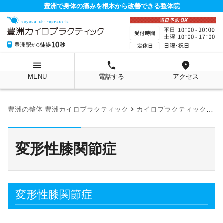
豊洲で身体の痛みを根本から改善できる整体院
menu
local_phone
location_on
MENU
電話する
アクセス
chevron_right
豊洲の整体 豊洲カイロプラクティック
カイロプラクティックの施術に適応する症状
変形性膝関節症
変形性膝関節症