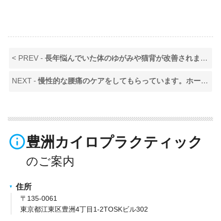
< PREV -
長年悩んでいた体のゆがみや猫背が改善されました。引き続きよろしくお願いします！
NEXT -
慢性的な腰痛のケアをしてもらっています。ホームドクター的な存在です。
info_outline
豊洲カイロプラクティック
住所
〒135-0061
東京都江東区豊洲4丁目1-2TOSKビル302