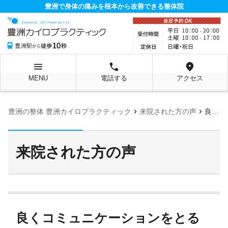
豊洲で身体の痛みを根本から改善できる整体院
menu
local_phone
location_on
MENU
電話する
アクセス
chevron_right
chevron_right
豊洲の整体 豊洲カイロプラクティック
来院された方の声
良くコミュニケーションをとる先生で、とても頼りになる存在です！
来院された方の声
良くコミュニケーションをとる