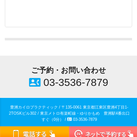
ご予約・お問い合わせ
contact_phone
03-3536-7879
豊洲カイロプラクティック / 〒135-0061 東京都江東区豊洲4丁目1-
2TOSKビル302 / 東京メトロ有楽町線・ゆりかもめ 豊洲駅4番出口
contact_phone
すぐ（0分） /
03-3536-7879
© 2018-2026
豊洲の整体 豊洲カイロプラクティック