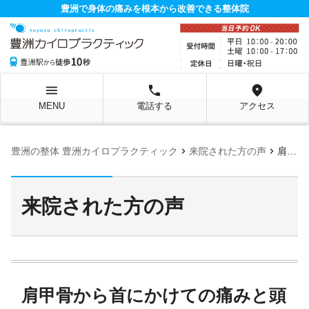
豊洲で身体の痛みを根本から改善できる整体院
menu
local_phone
location_on
MENU
電話する
アクセス
chevron_right
chevron_right
豊洲の整体 豊洲カイロプラクティック
来院された方の声
肩甲骨から首にかけての痛みと頭痛が改善しました！
来院された方の声
肩甲骨から首にかけての痛みと頭