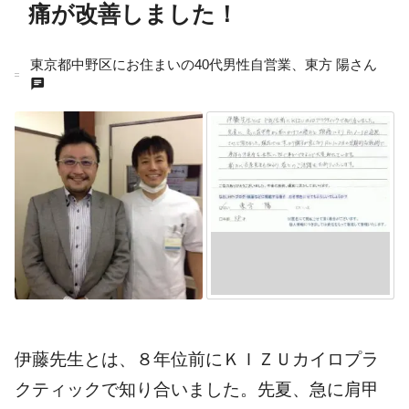
痛が改善しました！
東京都中野区にお住まいの40代男性自営業、東方 陽さん
chat
伊藤先生とは、８年位前にＫＩＺＵカイロプラ
クティックで知り合いました。先夏、急に肩甲