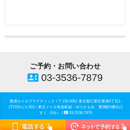
ご予約・お問い合わせ
contact_phone
03-3536-7879
豊洲カイロプラクティック / 〒135-0061 東京都江東区豊洲4丁目1-
2TOSKビル302 / 東京メトロ有楽町線・ゆりかもめ 豊洲駅4番出口
contact_phone
すぐ（0分） /
03-3536-7879
© 2018-2026
豊洲の整体 豊洲カイロプラクティック