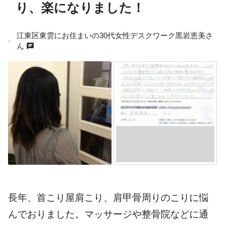
り、楽になりました！
江東区東雲にお住まいの30代女性デスクワーク黒岩恵美さ
chat
ん
長年、首こり屋肩こり、肩甲骨周りのこりに悩
んでおりました。マッサージや整骨院などに通