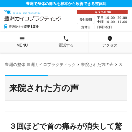
豊洲で身体の痛みを根本から改善できる整体院
menu
local_phone
location_on
MENU
電話する
アクセス
chevron_right
chevron_right
豊洲の整体 豊洲カイロプラクティック
来院された方の声
３回ほどで首の痛みが消失して驚いています。今は長年の悩みであった姿勢改善に挑戦しています！
来院された方の声
３回ほどで首の痛みが消失して驚