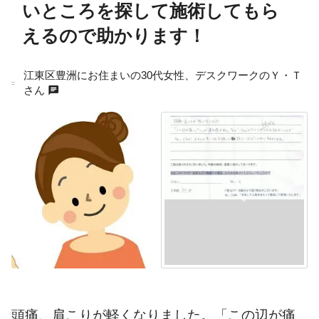
いところを探して施術してもら
えるので助かります！
江東区豊洲にお住まいの30代女性、デスクワークのＹ・Ｔ
chat
さん
頭痛、肩こりが軽くなりました。「この辺が痛